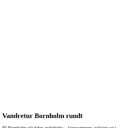
Vandretur Bornholm rundt
På Bornholm går tiden anderledes – langsommere, roligere og i