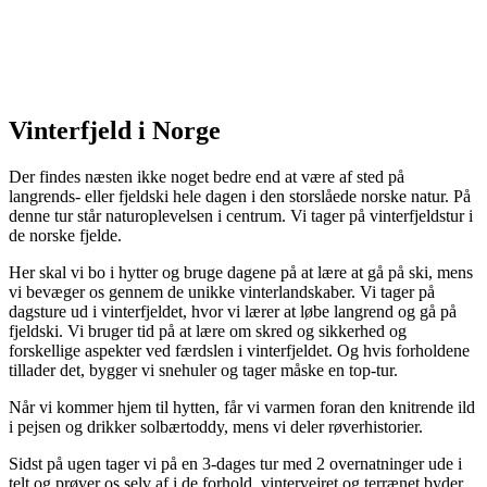
Vinterfjeld i Norge
Der findes næsten ikke noget bedre end at være af sted på
langrends- eller fjeldski hele dagen i den storslåede norske natur. På
denne tur står naturoplevelsen i centrum. Vi tager på vinterfjeldstur i
de norske fjelde.
Her skal vi bo i hytter og bruge dagene på at lære at gå på ski, mens
vi bevæger os gennem de unikke vinterlandskaber. Vi tager på
dagsture ud i vinterfjeldet, hvor vi lærer at løbe langrend og gå på
fjeldski. Vi bruger tid på at lære om skred og sikkerhed og
forskellige aspekter ved færdslen i vinterfjeldet. Og hvis forholdene
tillader det, bygger vi snehuler og tager måske en top-tur.
Når vi kommer hjem til hytten, får vi varmen foran den knitrende ild
i pejsen og drikker solbærtoddy, mens vi deler røverhistorier.
Sidst på ugen tager vi på en 3-dages tur med 2 overnatninger ude i
telt og prøver os selv af i de forhold, vintervejret og terrænet byder