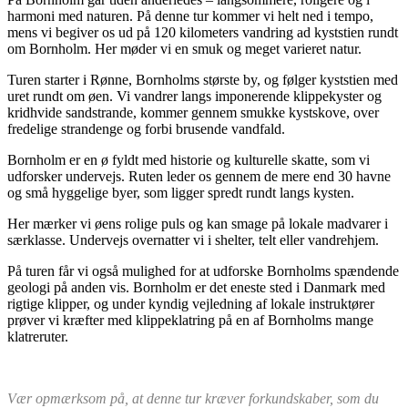
harmoni med naturen. På denne tur kommer vi helt ned i tempo,
mens vi begiver os ud på 120 kilometers vandring ad kyststien rundt
om Bornholm. Her møder vi en smuk og meget varieret natur.
Turen starter i Rønne, Bornholms største by, og følger kyststien med
uret rundt om øen. Vi vandrer langs imponerende klippekyster og
kridhvide sandstrande, kommer gennem smukke kystskove, over
fredelige strandenge og forbi brusende vandfald.
Bornholm er en ø fyldt med historie og kulturelle skatte, som vi
udforsker undervejs. Ruten leder os gennem de mere end 30 havne
og små hyggelige byer, som ligger spredt rundt langs kysten.
Her mærker vi øens rolige puls og kan smage på lokale madvarer i
særklasse. Undervejs overnatter vi i shelter, telt eller vandrehjem.
På turen får vi også mulighed for at udforske Bornholms spændende
geologi på anden vis. Bornholm er det eneste sted i Danmark med
rigtige klipper, og under kyndig vejledning af lokale instruktører
prøver vi kræfter med klippeklatring på en af Bornholms mange
klatreruter.
Vær opmærksom på, at denne tur kræver forkundskaber, som du