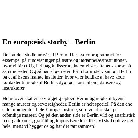
En europæisk storby – Berlin
Den anden studietur går til Berlin. Her byder programmet for
eksempel på rundvisninger på teatre og uddannelsesinstitutioner,
hvor vi får et kig ind bag kulisserne, inden vi ser aftenens show på
samme teater. Og så har vi gerne en form for undervisning i Berlin
på et af byens mange institutter, hvor vi er heldige at have gode
kontakter til nogle af Berlins dygtige skuespillere, dansere og
instruktører.
Herudover skal vi selvfølgelig opleve Berlin og nogle af byens
mange museer og seværdigheder. Berlin er helt speciel! På den ene
side rummer den hele Europas historie, som vi udforsker på
offentlige museer. Og på den anden side er Berlin vild og anarkistisk
med gadekunst, graffitti og improviserede caféer. Vi skal opleve det
hele, mens vi hygger os og har det rart sammen!