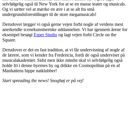
selvfølgelig også til New York for at se en masse teater og musicals.
Og vi sætter vel at mærke en ære i at se alt fra små
undergrundsforestillinger til de store megamusicals!
Derudover lægger vi også gerne vejen forbi nogle af verdens mest
anerkendte scenekunstneriske uddannelser. Vi har igennem årene for
eksempel besøgt
Esper Studio
og lagt vejen forbi Circle on the
Square.
Derudover er det en fast tradition, at vi får undervisning af nogle af
de lærere, som vi kender fra Fredericia, fordi de også underviser på
musicalakademiet. Sidst men ikke mindst skal vi selvfølgelig også
holde fri i denne byernes by og drikke en Cosmopolitan på en af
Manhattens hippe natklubber!
Start spreading the news! Snoghøj er på vej!