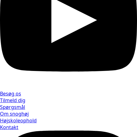
Besøg os
Tilmeld dig
Spørgsmål
Om snoghøj
Højskoleophold
Kontakt