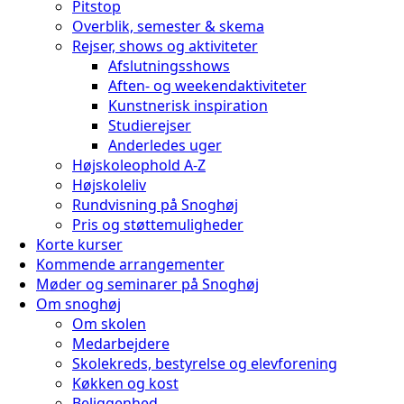
Pitstop
Overblik, semester & skema
Rejser, shows og aktiviteter
Afslutningsshows
Aften- og weekendaktiviteter
Kunstnerisk inspiration
Studierejser
Anderledes uger
Højskoleophold A-Z
Højskoleliv
Rundvisning på Snoghøj
Pris og støttemuligheder
Korte kurser
Kommende arrangementer
Møder og seminarer på Snoghøj
Om snoghøj
Om skolen
Medarbejdere
Skolekreds, bestyrelse og elevforening
Køkken og kost
Beliggenhed