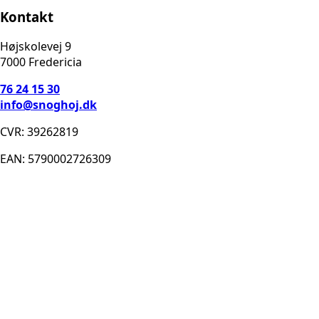
Kontakt
​Højskolevej 9
7000 Fredericia
76 24 15 30
info@snoghoj.dk
CVR: 39262819
EAN: 5790002726309